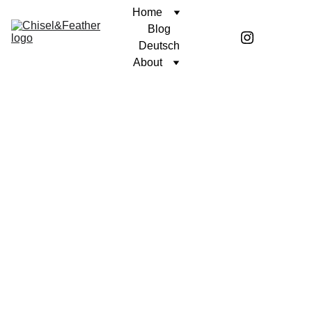
Home
Blog
Deutsch
About
BETRACHTUNG
Coren McGirr
2/16/2026
3 min read