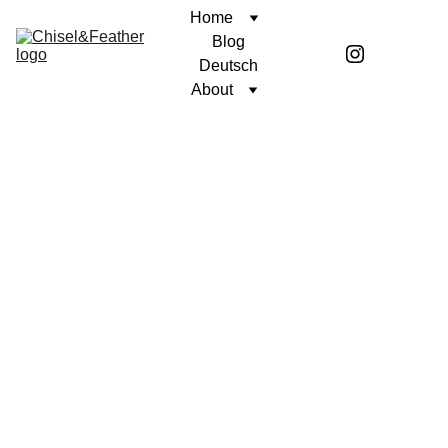
Home
Blog
Deutsch
About
BETRACHTUNG
Coren McGirr
2/24/2026
5 min read