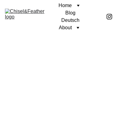
Home
Blog
Deutsch
About
BETRACHTUNG
Coren McGirr
4/11/2025
2 min read
Selten kommt einem etwas zu, das
nicht hart verdient werden muss.