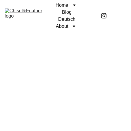
Home
Blog
Deutsch
About
BETRACHTUNG
Coren McGirr; übersetzt von Benen McGirr
6/6/2025
6 min read