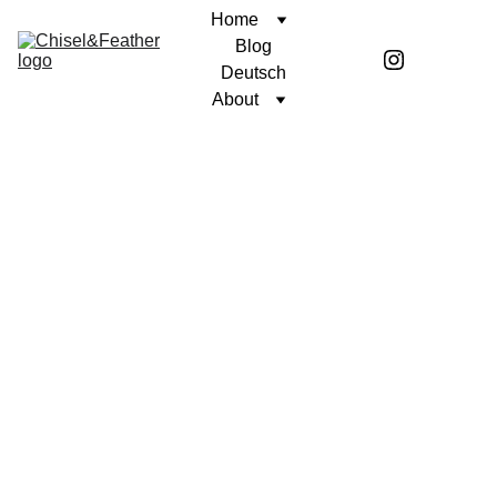
Home
Blog
Deutsch
About
BETRACHTUNG
Coren McGirr
6/28/2025
4 min read